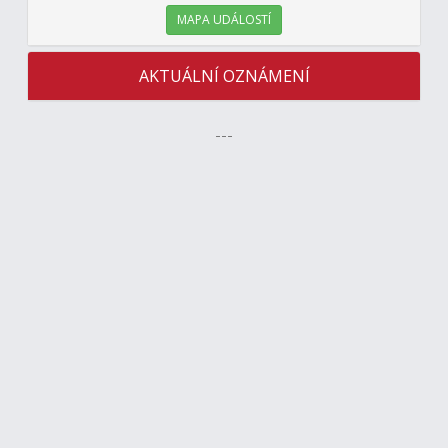
MAPA UDÁLOSTÍ
AKTUÁLNÍ OZNÁMENÍ
---