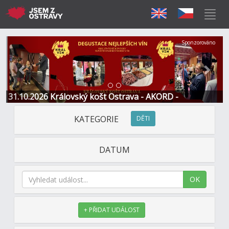
Předchozí
Další
Sponzorováno
31.10.2026 Královský košt Ostrava - AKORD -
Restaurace a Hotel
KATEGORIE
DĚTI
DATUM
OK
+ PŘIDAT UDÁLOST