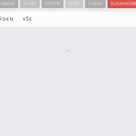
ZÁBAVA
SLUŽBY
OSTATNÍ
SPORT
V OKOLÍ
DLOUHODOBÉ
TÝDEN
VŠE
---