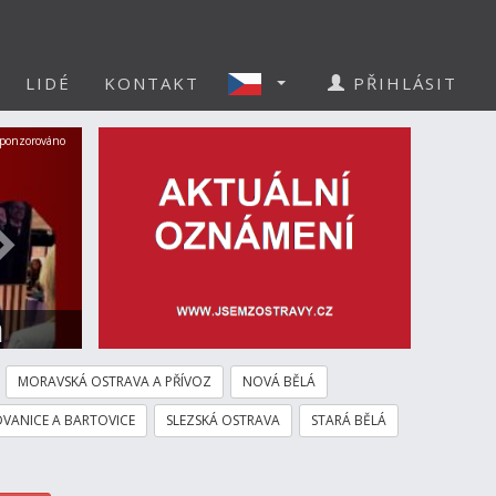
LIDÉ
KONTAKT
PŘIHLÁSIT
Další
ponzorováno
a
MORAVSKÁ OSTRAVA A PŘÍVOZ
NOVÁ BĚLÁ
VANICE A BARTOVICE
SLEZSKÁ OSTRAVA
STARÁ BĚLÁ