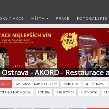
DKY / AKCE
MÍSTA
PRÁCE
FOTOGALERIE
S
t Ostrava - AKORD - Restaurace 
HOTKA
MARIÁNSKÉ HORY A HULVÁKY
MARTINOV
MICHÁLKOVICE
POLANKA NAD ODROU
PORUBA
PROSKOVICE
PUSTKOVEC
RAD