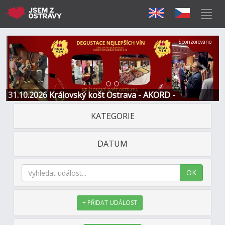
Předchozí
Další
Sponzorováno
31.10.2026 Královský košt Ostrava - AKORD -
Restaurace a Hotel
KATEGORIE
DATUM
OK
+ PŘIDAT UDÁLOST