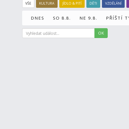
VŠE
KULTURA
JÍDLO & PITÍ
DĚTI
VZDĚLÁNÍ
DNES
SO 8.8.
NE 9.8.
PŘÍŠTÍ 
OK