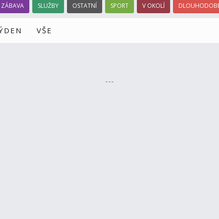
ZÁBAVA
SLUŽBY
OSTATNÍ
SPORT
V OKOLÍ
DLOUHODOBÉ
TÝDEN
VŠE
---