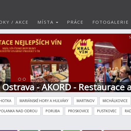
DKY / AKCE
MÍSTA
PRÁCE
FOTOGALERIE
S
t Ostrava - AKORD - Restaurace 
HOTKA
MARIÁNSKÉ HORY A HULVÁKY
MARTINOV
MICHÁLKOVICE
POLANKA NAD ODROU
PORUBA
PROSKOVICE
PUSTKOVEC
RAD