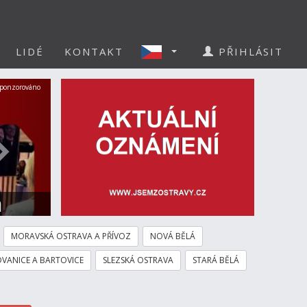
LIDÉ
KONTAKT
PŘIHLÁSIT
Další
ponzorováno
a
MORAVSKÁ OSTRAVA A PŘÍVOZ
NOVÁ BĚLÁ
VANICE A BARTOVICE
SLEZSKÁ OSTRAVA
STARÁ BĚLÁ