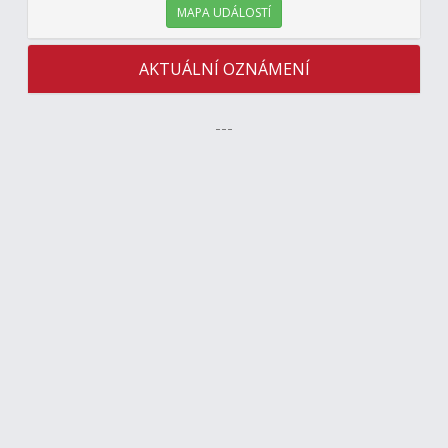
MAPA UDÁLOSTÍ
AKTUÁLNÍ OZNÁMENÍ
---