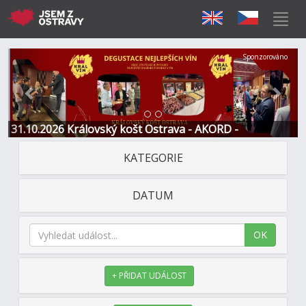
Předchozí
Další
Sponzorováno
31.10.2026 Královský košt Ostrava - AKORD -
Restaurace a Hotel
KATEGORIE
DATUM
OK
+ PŘIDAT UDÁLOST