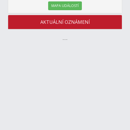
MAPA UDÁLOSTÍ
AKTUÁLNÍ OZNÁMENÍ
---