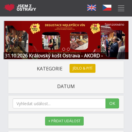
Předchozí
Další
Sponzorováno
31.10.2026 Královský košt Ostrava - AKORD -
Restaurace a Hotel
KATEGORIE
JÍDLO & PITÍ
DATUM
OK
+ PŘIDAT UDÁLOST