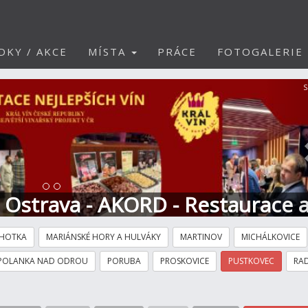
DKY / AKCE
MÍSTA
PRÁCE
FOTOGALERIE
S
t Ostrava - AKORD - Restaurace 
HOTKA
MARIÁNSKÉ HORY A HULVÁKY
MARTINOV
MICHÁLKOVICE
POLANKA NAD ODROU
PORUBA
PROSKOVICE
PUSTKOVEC
RAD