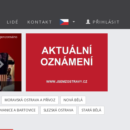
LIDÉ
KONTAKT
PŘIHLÁSIT
Další
ponzorováno
a
MORAVSKÁ OSTRAVA A PŘÍVOZ
NOVÁ BĚLÁ
VANICE A BARTOVICE
SLEZSKÁ OSTRAVA
STARÁ BĚLÁ