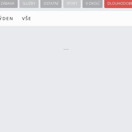
ZÁBAVA
SLUŽBY
OSTATNÍ
SPORT
V OKOLÍ
DLOUHODOBÉ
TÝDEN
VŠE
---