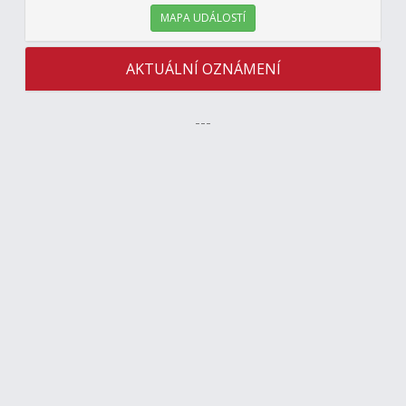
MAPA UDÁLOSTÍ
AKTUÁLNÍ OZNÁMENÍ
---