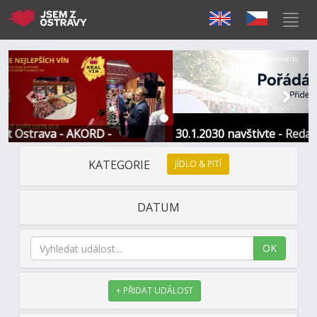
Předchozí
Další
Sponzorováno
KORD -
30.1.2030 navštivte - Redakce portálu
KATEGORIE
JÍDLO & PITÍ
DATUM
OK
+ PŘIDAT UDÁLOST