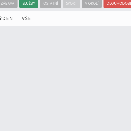
ZÁBAVA
SLUŽBY
OSTATNÍ
SPORT
V OKOLÍ
DLOUHODOBÉ
TÝDEN
VŠE
---