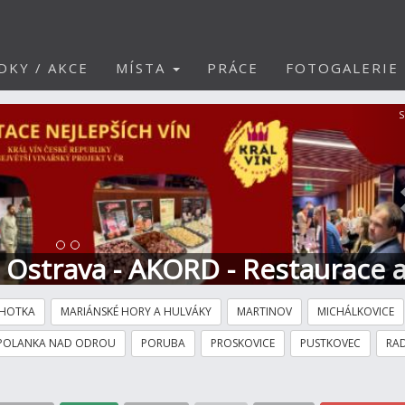
DKY / AKCE
MÍSTA
PRÁCE
FOTOGALERIE
S
t Ostrava - AKORD - Restaurace 
HOTKA
MARIÁNSKÉ HORY A HULVÁKY
MARTINOV
MICHÁLKOVICE
POLANKA NAD ODROU
PORUBA
PROSKOVICE
PUSTKOVEC
RAD