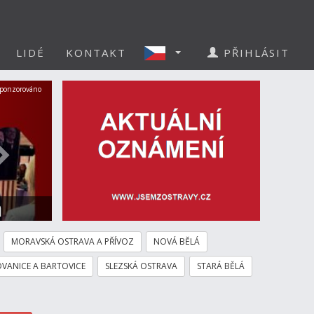
LIDÉ
KONTAKT
PŘIHLÁSIT
Další
ponzorováno
a
MORAVSKÁ OSTRAVA A PŘÍVOZ
NOVÁ BĚLÁ
VANICE A BARTOVICE
SLEZSKÁ OSTRAVA
STARÁ BĚLÁ