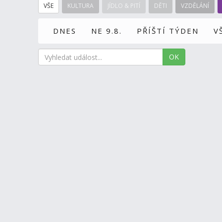
VŠE
KULTURA
JÍDLO & PITÍ
DĚTI
VZDĚLÁNÍ
DNES
NE 9.8.
PŘÍŠTÍ TÝDEN
V
OK