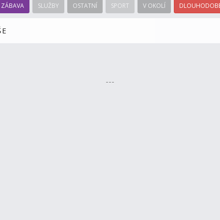
ZÁBAVA
SLUŽBY
OSTATNÍ
SPORT
V OKOLÍ
DLOUHODOBÉ
ŠE
---