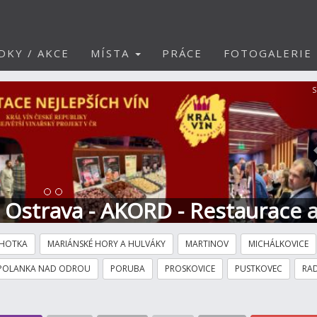
DKY / AKCE
MÍSTA
PRÁCE
FOTOGALERIE
S
t Ostrava - AKORD - Restaurace 
HOTKA
MARIÁNSKÉ HORY A HULVÁKY
MARTINOV
MICHÁLKOVICE
POLANKA NAD ODROU
PORUBA
PROSKOVICE
PUSTKOVEC
RAD