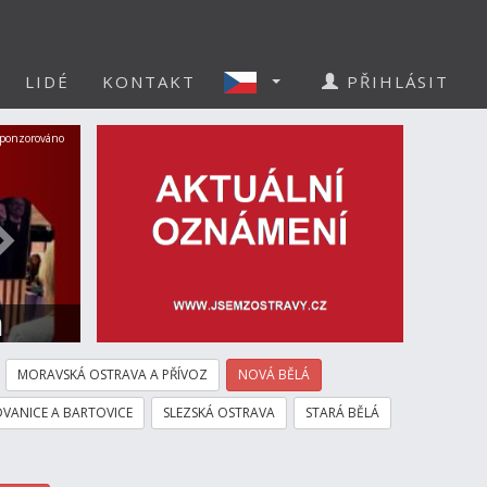
LIDÉ
KONTAKT
PŘIHLÁSIT
Další
ponzorováno
a
MORAVSKÁ OSTRAVA A PŘÍVOZ
NOVÁ BĚLÁ
VANICE A BARTOVICE
SLEZSKÁ OSTRAVA
STARÁ BĚLÁ