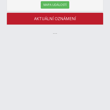
MAPA UDÁLOSTÍ
AKTUÁLNÍ OZNÁMENÍ
---