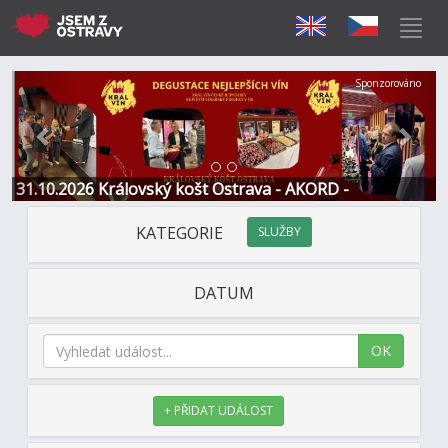
Předchozí
Další
Sponzorováno
31.10.2026 Královský košt Ostrava - AKORD -
Restaurace a Hotel
KATEGORIE
SLUŽBY
DATUM
OK
+ PŘIDAT UDÁLOST