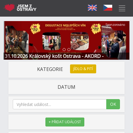
Předchozí
Další
Sponzorováno
31.10.2026 Královský košt Ostrava - AKORD -
Restaurace a Hotel
KATEGORIE
JÍDLO & PITÍ
DATUM
OK
+ PŘIDAT UDÁLOST