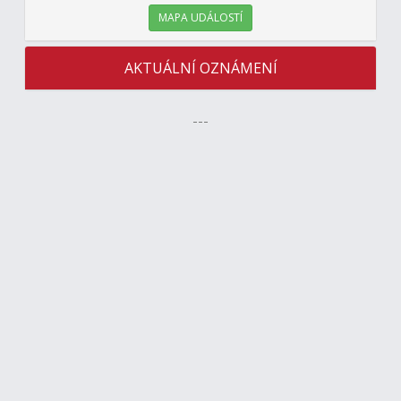
MAPA UDÁLOSTÍ
AKTUÁLNÍ OZNÁMENÍ
---