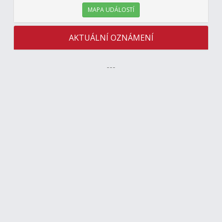
MAPA UDÁLOSTÍ
AKTUÁLNÍ OZNÁMENÍ
---