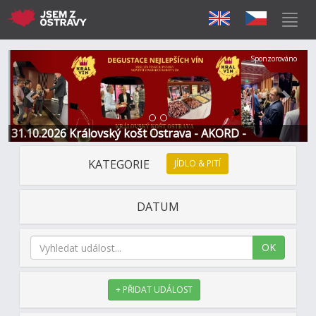
Předchozí
Další
Sponzorováno
31.10.2026 Královský košt Ostrava - AKORD -
Restaurace a Hotel
KATEGORIE
JÍDLO & PITÍ
DATUM
OK
+ PŘIDAT UDÁLOST