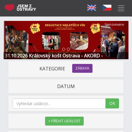
Předchozí
Další
Sponzorováno
31.10.2026 Královský košt Ostrava - AKORD -
Restaurace a Hotel
KATEGORIE
ZÁBAVA
DATUM
OK
+ PŘIDAT UDÁLOST