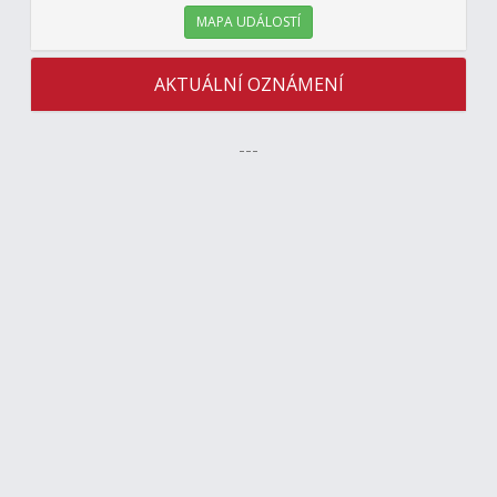
MAPA UDÁLOSTÍ
AKTUÁLNÍ OZNÁMENÍ
---