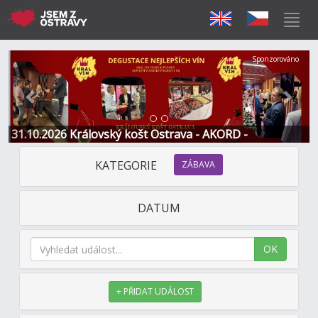
Předchozí
Další
Sponzorováno
31.10.2026 Královský košt Ostrava - AKORD -
Restaurace a Hotel
KATEGORIE
ZÁBAVA
DATUM
OK
+ PŘIDAT UDÁLOST