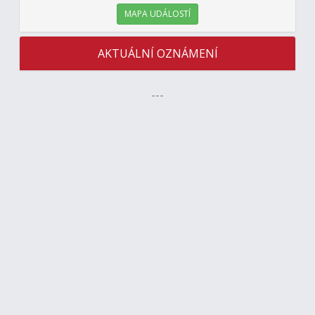
MAPA UDÁLOSTÍ
AKTUÁLNÍ OZNÁMENÍ
---