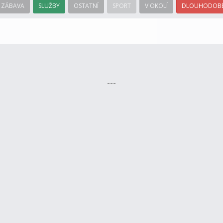
ZÁBAVA
SLUŽBY
OSTATNÍ
SPORT
V OKOLÍ
DLOUHODOBÉ
---