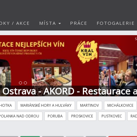
DKY / AKCE
MÍSTA
PRÁCE
FOTOGALERIE
S
t Ostrava - AKORD - Restaurace 
HOTKA
MARIÁNSKÉ HORY A HULVÁKY
MARTINOV
MICHÁLKOVICE
POLANKA NAD ODROU
PORUBA
PROSKOVICE
PUSTKOVEC
RAD