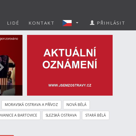
LIDÉ
KONTAKT
PŘIHLÁSIT
Další
ponzorováno
a
MORAVSKÁ OSTRAVA A PŘÍVOZ
NOVÁ BĚLÁ
VANICE A BARTOVICE
SLEZSKÁ OSTRAVA
STARÁ BĚLÁ