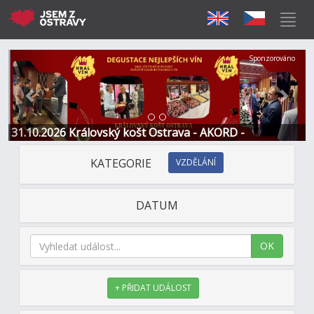
Předchozí
Další
Sponzorováno
31.10.2026 Královský košt Ostrava - AKORD -
Restaurace a Hotel
KATEGORIE
VZDĚLÁNÍ
DATUM
OK
+ PŘIDAT UDÁLOST