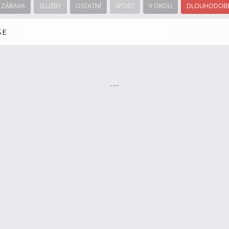
ZÁBAVA
SLUŽBY
OSTATNÍ
SPORT
V OKOLÍ
DLOUHODOBÉ
ŠE
---