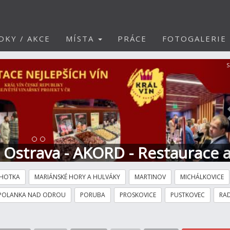
DKY / AKCE
MÍSTA
PRÁCE
FOTOGALERIE
S
t Ostrava - AKORD - Restaurace 
HOTKA
MARIÁNSKÉ HORY A HULVÁKY
MARTINOV
MICHÁLKOVICE
POLANKA NAD ODROU
PORUBA
PROSKOVICE
PUSTKOVEC
RAD