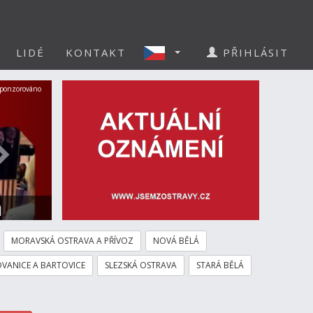
LIDÉ
KONTAKT
PŘIHLÁSIT
Další
ponzorováno
a
MORAVSKÁ OSTRAVA A PŘÍVOZ
NOVÁ BĚLÁ
VANICE A BARTOVICE
SLEZSKÁ OSTRAVA
STARÁ BĚLÁ