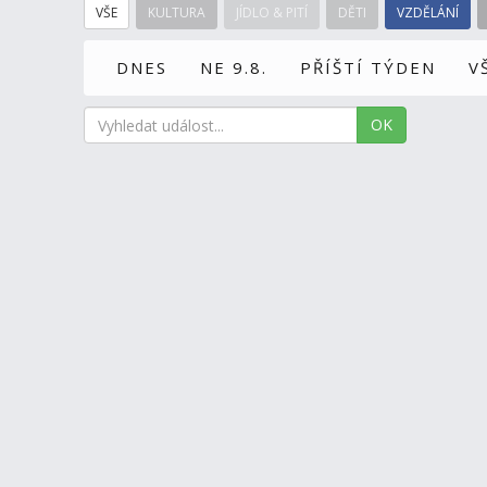
VŠE
KULTURA
JÍDLO & PITÍ
DĚTI
VZDĚLÁNÍ
DNES
NE 9.8.
PŘÍŠTÍ TÝDEN
V
OK