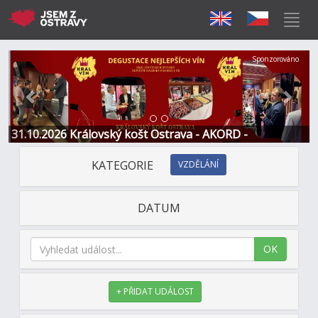
Předchozí
Další
Sponzorováno
31.10.2026 Královský košt Ostrava - AKORD -
Restaurace a Hotel
KATEGORIE
VZDĚLÁNÍ
DATUM
OK
+ PŘIDAT UDÁLOST