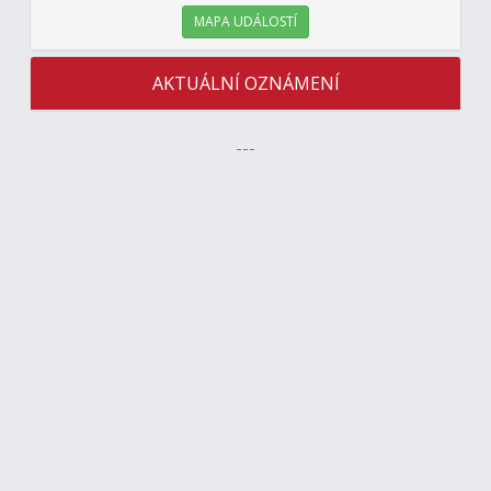
MAPA UDÁLOSTÍ
AKTUÁLNÍ OZNÁMENÍ
---