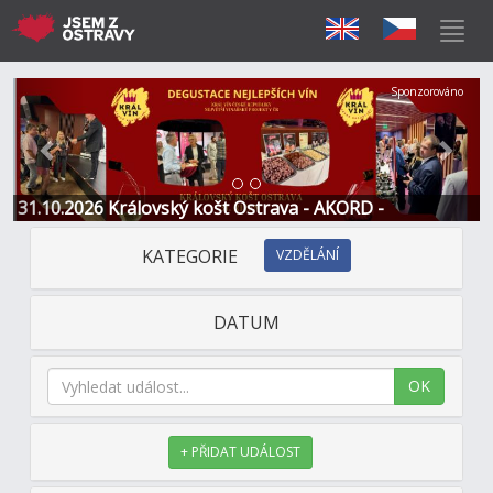
Předchozí
Další
Sponzorováno
31.10.2026 Královský košt Ostrava - AKORD -
Restaurace a Hotel
KATEGORIE
VZDĚLÁNÍ
DATUM
OK
+ PŘIDAT UDÁLOST