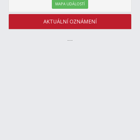
MAPA UDÁLOSTÍ
AKTUÁLNÍ OZNÁMENÍ
---