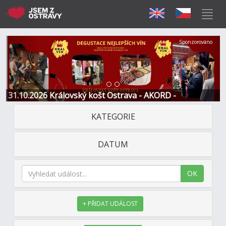
Předchozí
Další
Sponzorováno
31.10.2026 Královský košt Ostrava - AKORD -
Restaurace a Hotel
KATEGORIE
DATUM
OK
+ PŘIDAT UDÁLOST