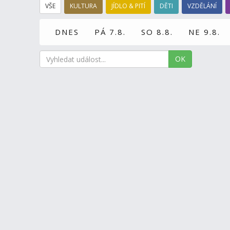
VŠE
KULTURA
JÍDLO & PITÍ
DĚTI
VZDĚLÁNÍ
DNES
PÁ 7.8.
SO 8.8.
NE 9.8.
OK