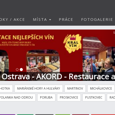
DKY / AKCE
MÍSTA
PRÁCE
FOTOGALERIE
S
30.1.2030 navštivte - Redakce p
HOTKA
MARIÁNSKÉ HORY A HULVÁKY
MARTINOV
MICHÁLKOVICE
POLANKA NAD ODROU
PORUBA
PROSKOVICE
PUSTKOVEC
RAD