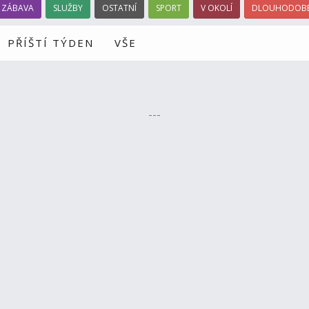
ZÁBAVA
SLUŽBY
OSTATNÍ
SPORT
V OKOLÍ
DLOUHODOBÉ
PŘÍŠTÍ TÝDEN
VŠE
---