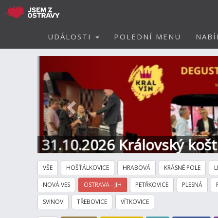
UDÁLOSTI
POLEDNÍ MENU
NABÍ
Předchozí
ava - AKORD - Restaurace a
VŠE
HOŠŤÁLKOVICE
HRABOVÁ
KRÁSNÉ POLE
L
NOVÁ VES
OSTRAVA - JIH
PETŘKOVICE
PLESNÁ
SVINOV
TŘEBOVICE
VÍTKOVICE