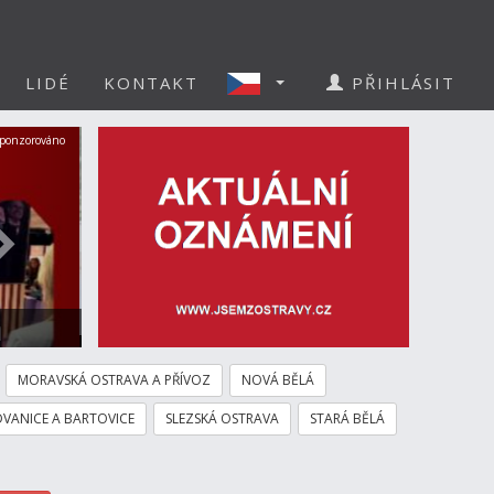
LIDÉ
KONTAKT
PŘIHLÁSIT
Další
ponzorováno
ortálu
MORAVSKÁ OSTRAVA A PŘÍVOZ
NOVÁ BĚLÁ
VANICE A BARTOVICE
SLEZSKÁ OSTRAVA
STARÁ BĚLÁ