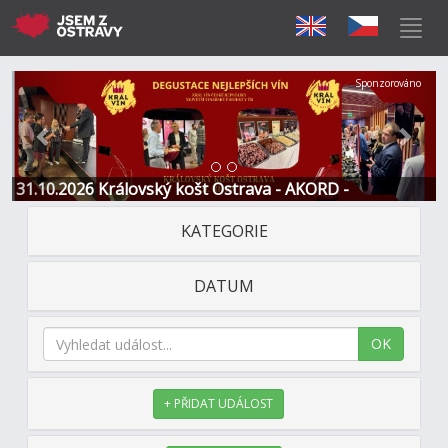
Předchozí
Další
Sponzorováno
31.10.2026 Královský košt Ostrava - AKORD -
Restaurace a Hotel
KATEGORIE
DATUM
OK
+ PŘIDAT UDÁLOST