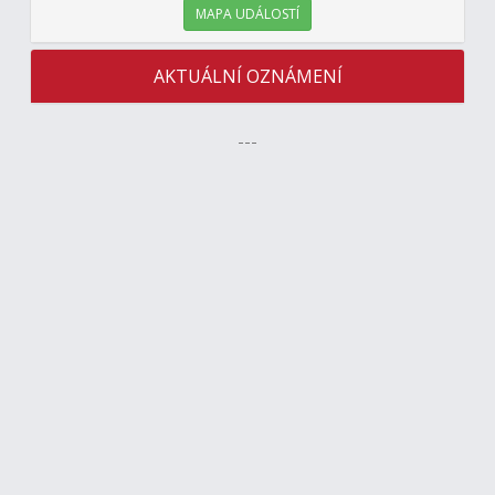
MAPA UDÁLOSTÍ
AKTUÁLNÍ OZNÁMENÍ
---