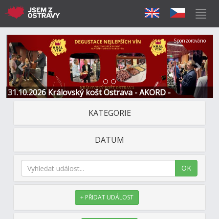
Předchozí
Další
Sponzorováno
31.10.2026 Královský košt Ostrava - AKORD -
Restaurace a Hotel
KATEGORIE
DATUM
OK
+ PŘIDAT UDÁLOST