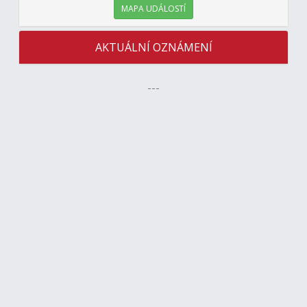
MAPA UDÁLOSTÍ
AKTUÁLNÍ OZNÁMENÍ
---