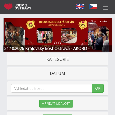
Předchozí
Další
Sponzorováno
31.10.2026 Královský košt Ostrava - AKORD -
Restaurace a Hotel
KATEGORIE
DATUM
OK
+ PŘIDAT UDÁLOST