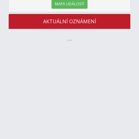
MAPA UDÁLOSTÍ
AKTUÁLNÍ OZNÁMENÍ
---