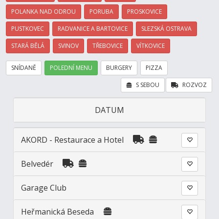
POLANKA NAD ODROU
PORUBA
PROSKOVICE
PUSTKOVEC
RADVANICE A BARTOVICE
SLEZSKÁ OSTRAVA
STARÁ BĚLÁ
SVINOV
TŘEBOVICE
VÍTKOVICE
SNÍDANĚ
POLEDNÍ MENU
BURGERY
PIZZA
S SEBOU
ROZVOZ
DATUM
AKORD - Restaurace a Hotel
Belvedér
Garage Club
Heřmanická Beseda