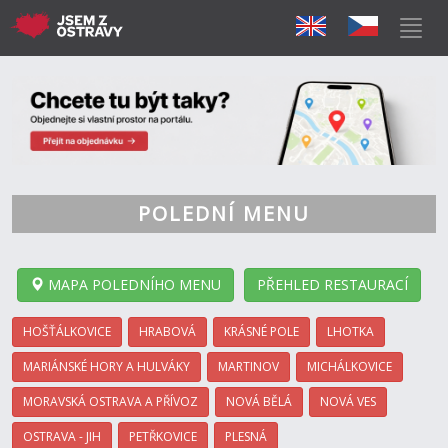
POLEDNÍ MENU
MAPA POLEDNÍHO MENU
PŘEHLED RESTAURACÍ
HOŠŤÁLKOVICE
HRABOVÁ
KRÁSNÉ POLE
LHOTKA
MARIÁNSKÉ HORY A HULVÁKY
MARTINOV
MICHÁLKOVICE
MORAVSKÁ OSTRAVA A PŘÍVOZ
NOVÁ BĚLÁ
NOVÁ VES
OSTRAVA - JIH
PETŘKOVICE
PLESNÁ