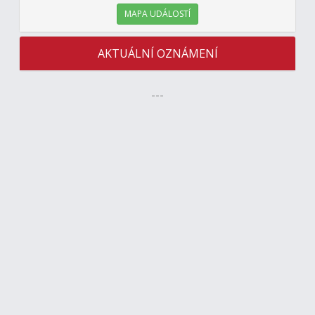
MAPA UDÁLOSTÍ
AKTUÁLNÍ OZNÁMENÍ
---