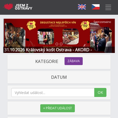
Předchozí
Další
Sponzorováno
31.10.2026 Královský košt Ostrava - AKORD -
Restaurace a Hotel
KATEGORIE
ZÁBAVA
DATUM
OK
+ PŘIDAT UDÁLOST