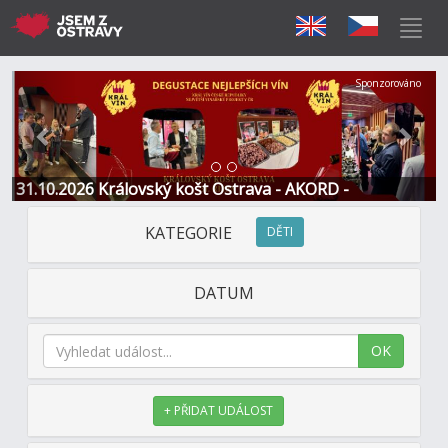
Předchozí
Další
Sponzorováno
31.10.2026 Královský košt Ostrava - AKORD -
Restaurace a Hotel
KATEGORIE
DĚTI
DATUM
OK
+ PŘIDAT UDÁLOST