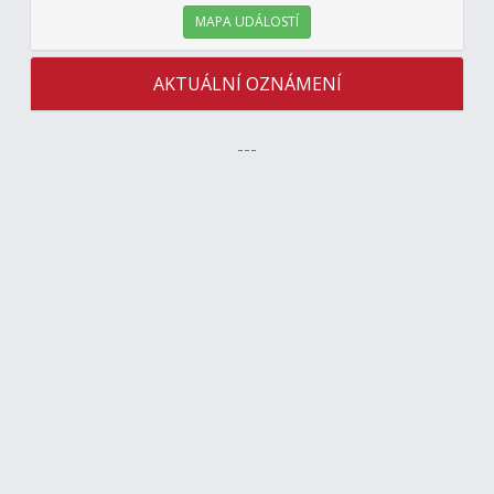
MAPA UDÁLOSTÍ
AKTUÁLNÍ OZNÁMENÍ
---