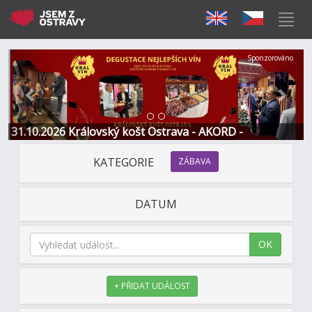
Předchozí
Další
Sponzorováno
31.10.2026 Královský košt Ostrava - AKORD -
Restaurace a Hotel
KATEGORIE
ZÁBAVA
DATUM
OK
+ PŘIDAT UDÁLOST