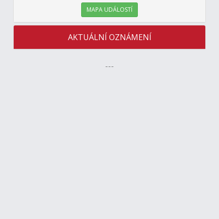
MAPA UDÁLOSTÍ
AKTUÁLNÍ OZNÁMENÍ
---