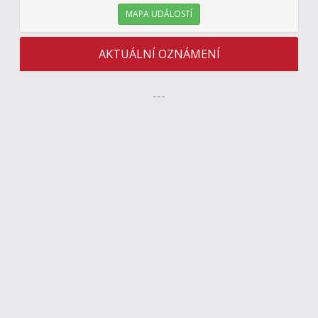
MAPA UDÁLOSTÍ
AKTUÁLNÍ OZNÁMENÍ
---