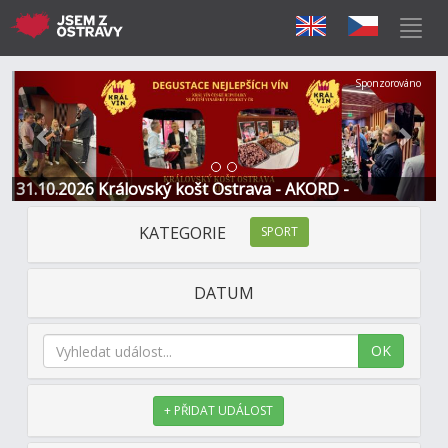
Předchozí
Další
Sponzorováno
31.10.2026 Královský košt Ostrava - AKORD -
Restaurace a Hotel
KATEGORIE
SPORT
DATUM
OK
+ PŘIDAT UDÁLOST