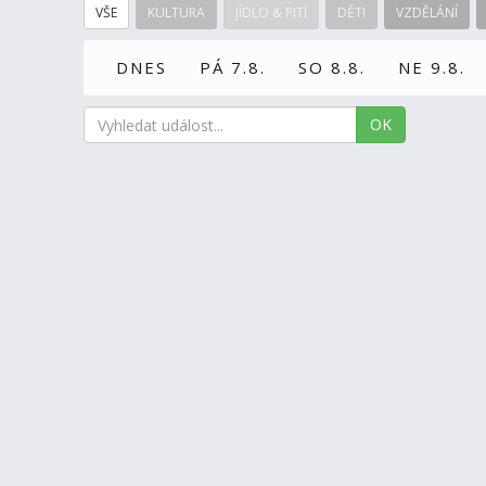
VŠE
KULTURA
JÍDLO & PITÍ
DĚTI
VZDĚLÁNÍ
DNES
PÁ 7.8.
SO 8.8.
NE 9.8.
OK