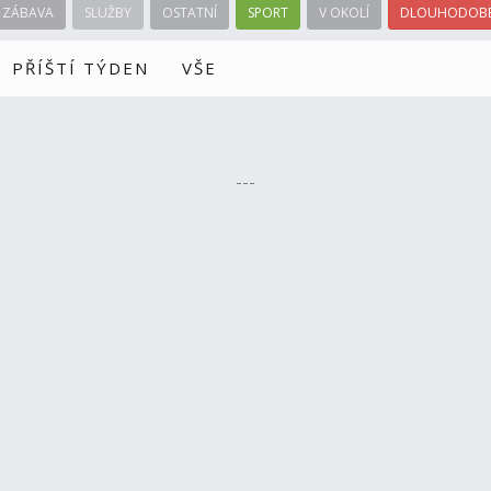
ZÁBAVA
SLUŽBY
OSTATNÍ
SPORT
V OKOLÍ
DLOUHODOBÉ
PŘÍŠTÍ TÝDEN
VŠE
---