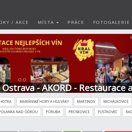
DKY / AKCE
MÍSTA
PRÁCE
FOTOGALERIE
S
t Ostrava - AKORD - Restaurace 
HOTKA
MARIÁNSKÉ HORY A HULVÁKY
MARTINOV
MICHÁLKOVICE
POLANKA NAD ODROU
PORUBA
PROSKOVICE
PUSTKOVEC
RAD