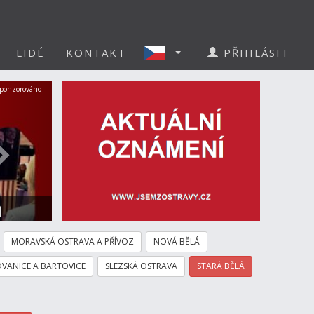
LIDÉ
KONTAKT
PŘIHLÁSIT
Další
ponzorováno
a
MORAVSKÁ OSTRAVA A PŘÍVOZ
NOVÁ BĚLÁ
VANICE A BARTOVICE
SLEZSKÁ OSTRAVA
STARÁ BĚLÁ