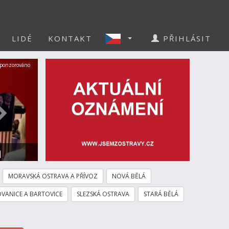
LIDÉ
KONTAKT
PŘIHLÁSIT
Další
ponzorováno
a
MORAVSKÁ OSTRAVA A PŘÍVOZ
NOVÁ BĚLÁ
VANICE A BARTOVICE
SLEZSKÁ OSTRAVA
STARÁ BĚLÁ