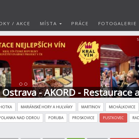
DKY / AKCE
MÍSTA
PRÁCE
FOTOGALERIE
S
t Ostrava - AKORD - Restaurace 
HOTKA
MARIÁNSKÉ HORY A HULVÁKY
MARTINOV
MICHÁLKOVICE
POLANKA NAD ODROU
PORUBA
PROSKOVICE
PUSTKOVEC
RAD