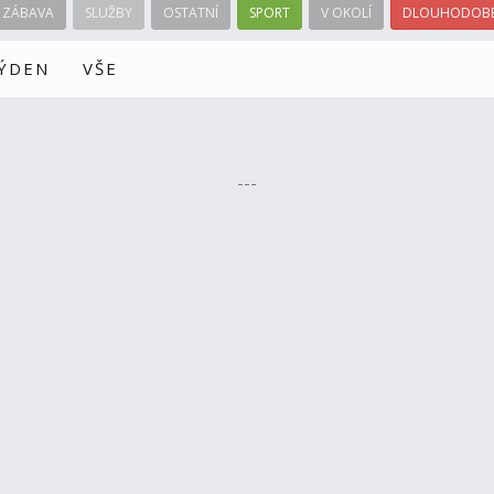
ZÁBAVA
SLUŽBY
OSTATNÍ
SPORT
V OKOLÍ
DLOUHODOBÉ
TÝDEN
VŠE
---