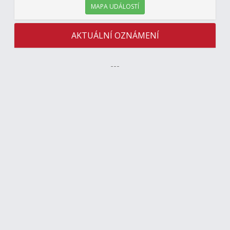
MAPA UDÁLOSTÍ
AKTUÁLNÍ OZNÁMENÍ
---