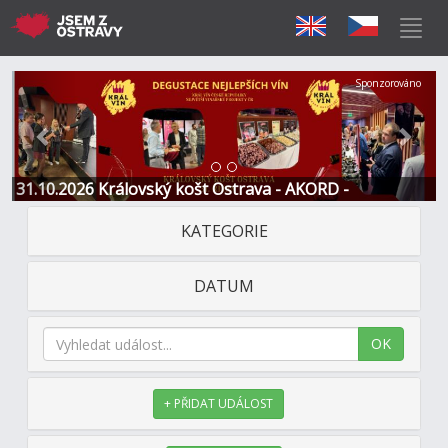
Předchozí
Další
Sponzorováno
31.10.2026 Královský košt Ostrava - AKORD -
Restaurace a Hotel
KATEGORIE
DATUM
OK
+ PŘIDAT UDÁLOST