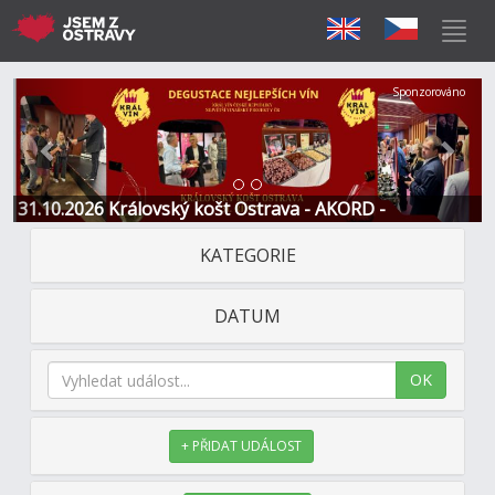
Předchozí
Další
Sponzorováno
31.10.2026 Královský košt Ostrava - AKORD -
Restaurace a Hotel
KATEGORIE
DATUM
OK
+ PŘIDAT UDÁLOST