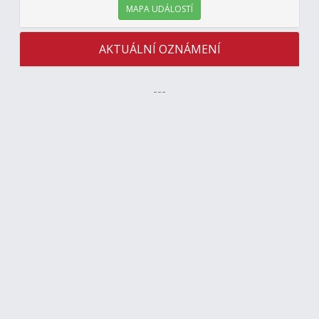
MAPA UDÁLOSTÍ
AKTUÁLNÍ OZNÁMENÍ
---