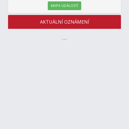
MAPA UDÁLOSTÍ
AKTUÁLNÍ OZNÁMENÍ
---