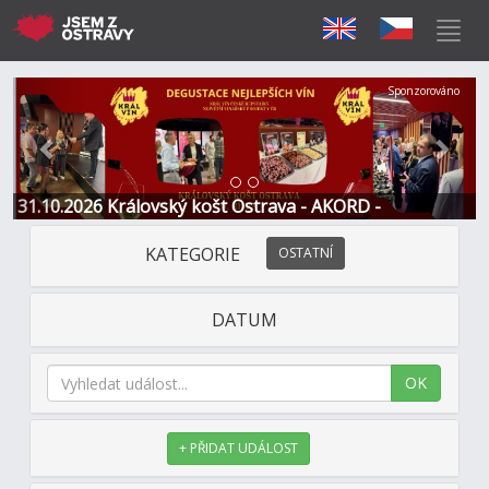
Předchozí
Další
Sponzorováno
31.10.2026 Královský košt Ostrava - AKORD -
Restaurace a Hotel
KATEGORIE
OSTATNÍ
DATUM
OK
+ PŘIDAT UDÁLOST