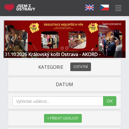
Předchozí
Další
Sponzorováno
31.10.2026 Královský košt Ostrava - AKORD -
Restaurace a Hotel
KATEGORIE
OSTATNÍ
DATUM
OK
+ PŘIDAT UDÁLOST