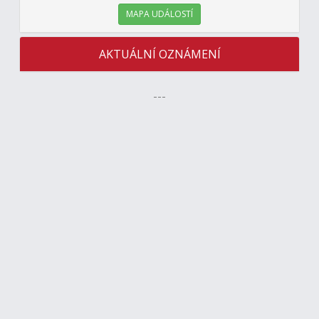
MAPA UDÁLOSTÍ
AKTUÁLNÍ OZNÁMENÍ
---