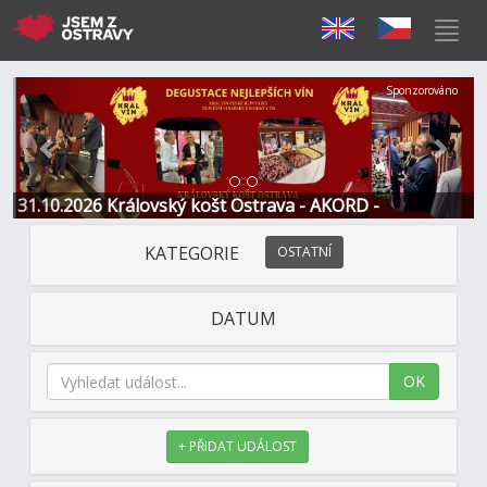
Předchozí
Další
Sponzorováno
31.10.2026 Královský košt Ostrava - AKORD -
Restaurace a Hotel
KATEGORIE
OSTATNÍ
DATUM
OK
+ PŘIDAT UDÁLOST