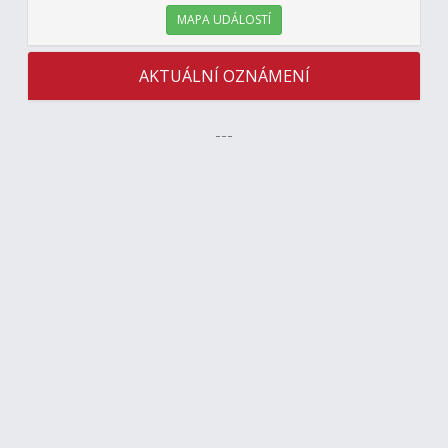
MAPA UDÁLOSTÍ
AKTUÁLNÍ OZNÁMENÍ
---