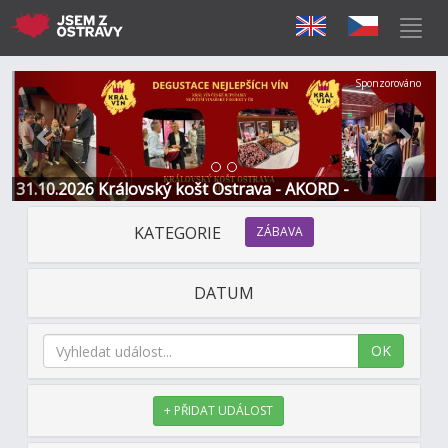
Předchozí
Další
Sponzorováno
31.10.2026 Královský košt Ostrava - AKORD -
Restaurace a Hotel
KATEGORIE
ZÁBAVA
DATUM
OK
+ PŘIDAT UDÁLOST