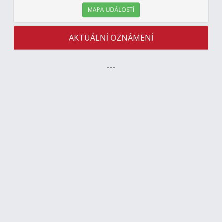
MAPA UDÁLOSTÍ
AKTUÁLNÍ OZNÁMENÍ
---