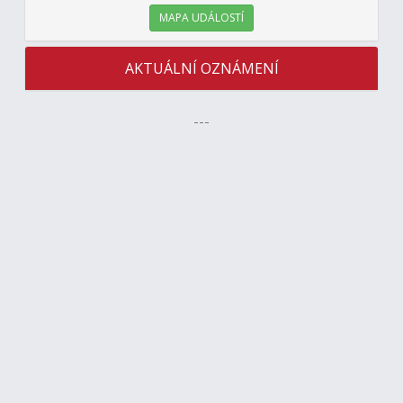
MAPA UDÁLOSTÍ
AKTUÁLNÍ OZNÁMENÍ
---