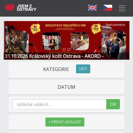
Předchozí
Další
Sponzorováno
31.10.2026 Královský košt Ostrava - AKORD -
Restaurace a Hotel
KATEGORIE
DĚTI
DATUM
OK
+ PŘIDAT UDÁLOST