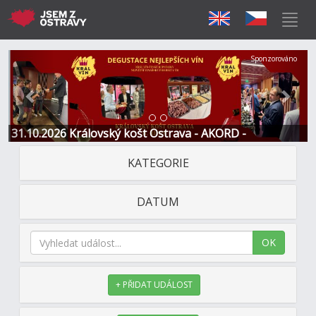
Předchozí
Další
Sponzorováno
31.10.2026 Královský košt Ostrava - AKORD -
Restaurace a Hotel
KATEGORIE
DATUM
OK
+ PŘIDAT UDÁLOST