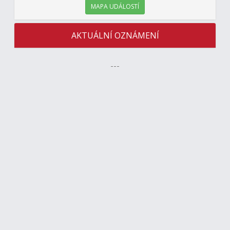
MAPA UDÁLOSTÍ
AKTUÁLNÍ OZNÁMENÍ
---