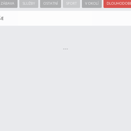
ZÁBAVA
SLUŽBY
OSTATNÍ
SPORT
V OKOLÍ
DLOUHODOBÉ
ŠE
---