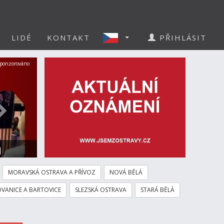
LIDÉ
KONTAKT
PŘIHLÁSIT
Další
ponzorováno
a
MORAVSKÁ OSTRAVA A PŘÍVOZ
NOVÁ BĚLÁ
VANICE A BARTOVICE
SLEZSKÁ OSTRAVA
STARÁ BĚLÁ