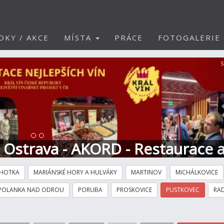
DKY / AKCE
MÍSTA
PRÁCE
FOTOGALERIE
S
t Ostrava - AKORD - Restaurace 
HOTKA
MARIÁNSKÉ HORY A HULVÁKY
MARTINOV
MICHÁLKOVICE
POLANKA NAD ODROU
PORUBA
PROSKOVICE
PUSTKOVEC
RAD