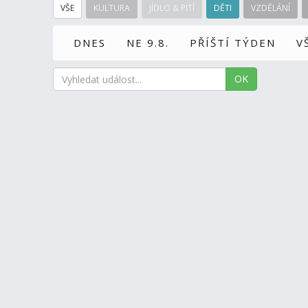
VŠE
KULTURA
JÍDLO & PITÍ
DĚTI
VZDĚLÁNÍ
DNES
NE 9.8.
PŘÍŠTÍ TÝDEN
V
OK