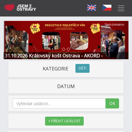
Předchozí
Další
Sponzorováno
31.10.2026 Královský košt Ostrava - AKORD -
Restaurace a Hotel
KATEGORIE
DĚTI
DATUM
OK
+ PŘIDAT UDÁLOST