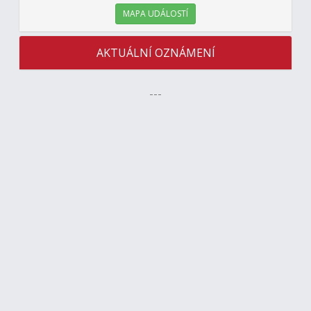
MAPA UDÁLOSTÍ
AKTUÁLNÍ OZNÁMENÍ
---