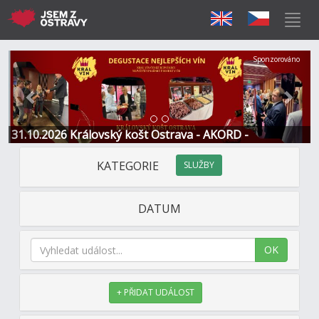
Předchozí
Další
Sponzorováno
31.10.2026 Královský košt Ostrava - AKORD -
Restaurace a Hotel
KATEGORIE
SLUŽBY
DATUM
OK
+ PŘIDAT UDÁLOST