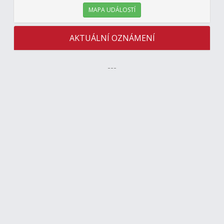
MAPA UDÁLOSTÍ
AKTUÁLNÍ OZNÁMENÍ
---