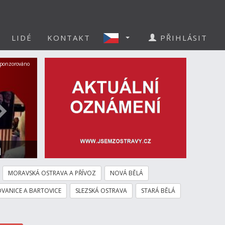
LIDÉ
KONTAKT
PŘIHLÁSIT
Další
ponzorováno
a
MORAVSKÁ OSTRAVA A PŘÍVOZ
NOVÁ BĚLÁ
VANICE A BARTOVICE
SLEZSKÁ OSTRAVA
STARÁ BĚLÁ