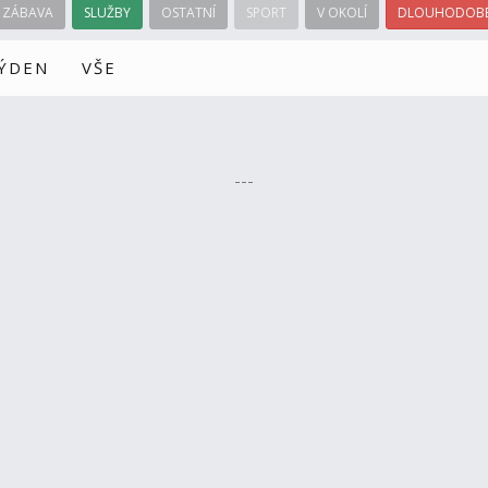
ZÁBAVA
SLUŽBY
OSTATNÍ
SPORT
V OKOLÍ
DLOUHODOBÉ
TÝDEN
VŠE
---