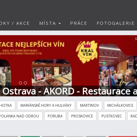
DKY / AKCE
MÍSTA
PRÁCE
FOTOGALERIE
S
t Ostrava - AKORD - Restaurace 
HOTKA
MARIÁNSKÉ HORY A HULVÁKY
MARTINOV
MICHÁLKOVICE
POLANKA NAD ODROU
PORUBA
PROSKOVICE
PUSTKOVEC
RAD