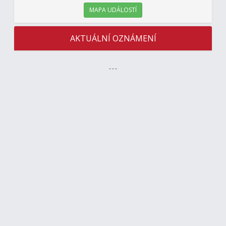
MAPA UDÁLOSTÍ
AKTUÁLNÍ OZNÁMENÍ
---