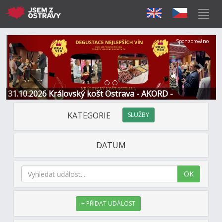
Předchozí
Další
Sponzorováno
31.10.2026 Královský košt Ostrava - AKORD -
Restaurace a Hotel
KATEGORIE
SLUŽBY
DATUM
OK
+ PŘIDAT UDÁLOST