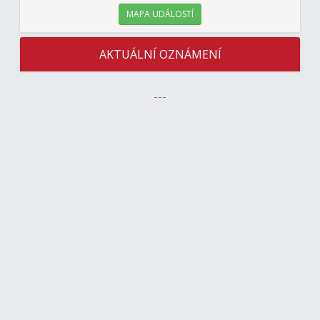
MAPA UDÁLOSTÍ
AKTUÁLNÍ OZNÁMENÍ
---