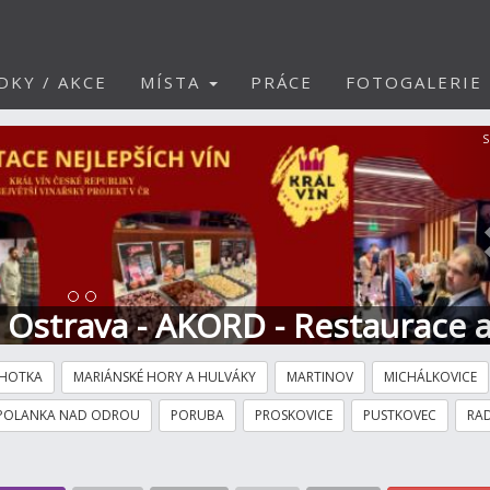
DKY / AKCE
MÍSTA
PRÁCE
FOTOGALERIE
S
t Ostrava - AKORD - Restaurace 
HOTKA
MARIÁNSKÉ HORY A HULVÁKY
MARTINOV
MICHÁLKOVICE
POLANKA NAD ODROU
PORUBA
PROSKOVICE
PUSTKOVEC
RAD