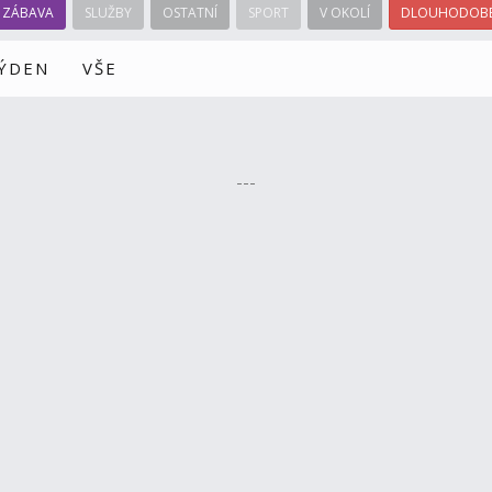
ZÁBAVA
SLUŽBY
OSTATNÍ
SPORT
V OKOLÍ
DLOUHODOBÉ
TÝDEN
VŠE
---