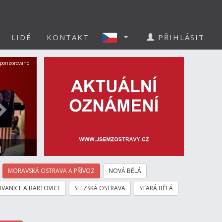
LIDÉ
KONTAKT
PŘIHLÁSIT
Další
ponzorováno
a
MORAVSKÁ OSTRAVA A PŘÍVOZ
NOVÁ BĚLÁ
VANICE A BARTOVICE
SLEZSKÁ OSTRAVA
STARÁ BĚLÁ