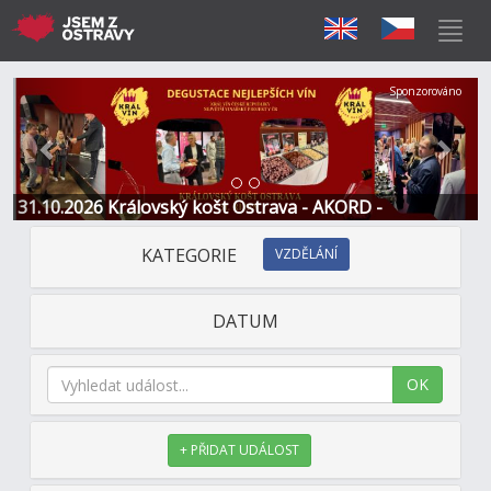
Předchozí
Další
Sponzorováno
31.10.2026 Královský košt Ostrava - AKORD -
Restaurace a Hotel
KATEGORIE
VZDĚLÁNÍ
DATUM
OK
+ PŘIDAT UDÁLOST