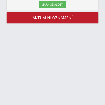
MAPA UDÁLOSTÍ
AKTUÁLNÍ OZNÁMENÍ
---