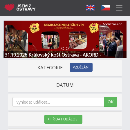
Předchozí
Další
Sponzorováno
31.10.2026 Královský košt Ostrava - AKORD -
Restaurace a Hotel
KATEGORIE
VZDĚLÁNÍ
DATUM
OK
+ PŘIDAT UDÁLOST