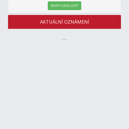
MAPA UDÁLOSTÍ
AKTUÁLNÍ OZNÁMENÍ
---