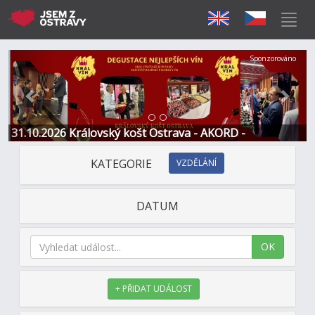
Předchozí
Další
Sponzorováno
31.10.2026 Královský košt Ostrava - AKORD -
Restaurace a Hotel
KATEGORIE
VZDĚLÁNÍ
DATUM
OK
+ PŘIDAT UDÁLOST