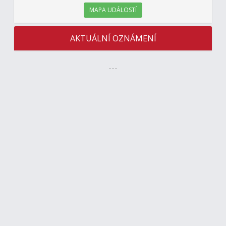
MAPA UDÁLOSTÍ
AKTUÁLNÍ OZNÁMENÍ
---